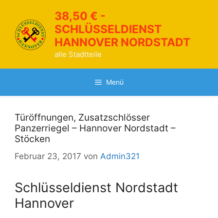
Zum
38,50 € -
Inhalt
SCHLÜSSELDIENST
springen
HANNOVER NORDSTADT
alle Stadtteile
Menü
Türöffnungen, Zusatzschlösser
Panzerriegel – Hannover Nordstadt –
Stöcken
Februar 23, 2017
von
Admin321
Schlüsseldienst Nordstadt
Hannover