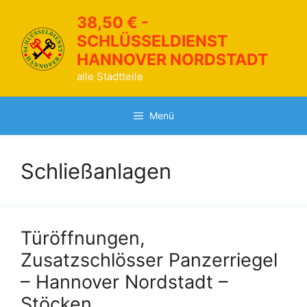
Zum
38,50 € -
Inhalt
SCHLÜSSELDIENST
springen
HANNOVER NORDSTADT
alle Stadtteile
Menü
Schließanlagen
Türöffnungen,
Zusatzschlösser Panzerriegel
– Hannover Nordstadt –
Stöcken